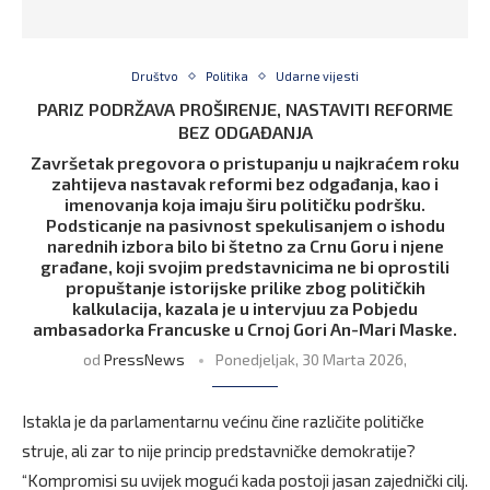
Društvo
Politika
Udarne vijesti
PARIZ PODRŽAVA PROŠIRENJE, NASTAVITI REFORME
BEZ ODGAĐANJA
Završetak pregovora o pristupanju u najkraćem roku
zahtijeva nastavak reformi bez odgađanja, kao i
imenovanja koja imaju širu političku podršku.
Podsticanje na pasivnost spekulisanjem o ishodu
narednih izbora bilo bi štetno za Crnu Goru i njene
građane, koji svojim predstavnicima ne bi oprostili
propuštanje istorijske prilike zbog političkih
kalkulacija, kazala je u intervjuu za Pobjedu
ambasadorka Francuske u Crnoj Gori An-Mari Maske.
od
PressNews
Ponedjeljak, 30 Marta 2026,
Istakla je da parlamentarnu većinu čine različite političke
struje, ali zar to nije princip predstavničke demokratije?
“Kompromisi su uvijek mogući kada postoji jasan zajednički cilj.