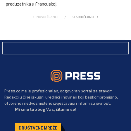
preduzetnika u Francuskoj.
NOVIJI ČLANCI
STARIJI ČLANCI
Press.co.me je profesionalan, odgovoran portal sa stavom.
Redakciju čine iskusni urednici i novinari koji beskompromisno,
otvoreno i nedvosmisleno izvještavaju i informišu javnost.
Mi smo tu zbog Vas, čitamo se!
DRUŠTVENE MREŽE