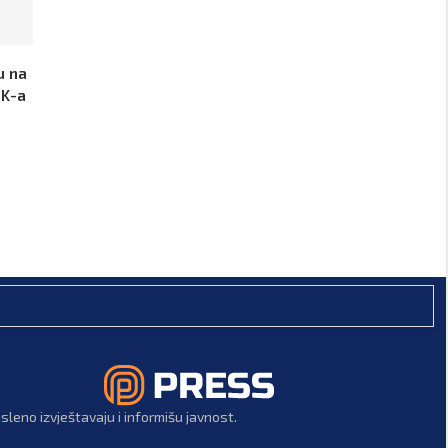
u na
IK-a
leno izvještavaju i informišu javnost.