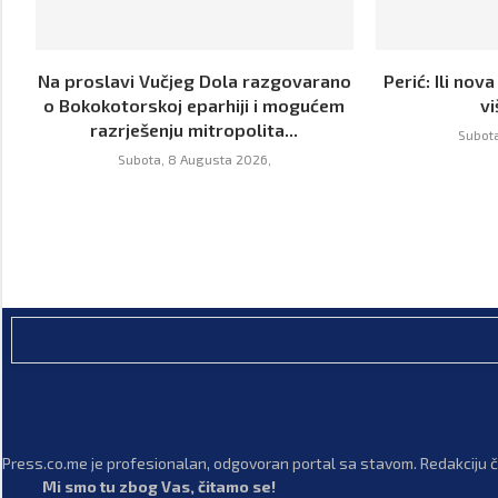
Na proslavi Vučjeg Dola razgovarano
Perić: Ili nova
o Bokokotorskoj eparhiji i mogućem
v
razrješenju mitropolita...
Subota
Subota, 8 Augusta 2026,
Press.co.me je profesionalan, odgovoran portal sa stavom. Redakciju či
Mi smo tu zbog Vas, čitamo se!