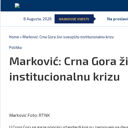
8 Augusta, 2026
Na proslavi
NAJNOVIJE VIJESTI:
Home
»
Marković: Crna Gora živi sveopštu institucionalnu krizu
Politika
Marković: Crna Gora ž
institucionalnu krizu
Marković Foto: RTNK
U Crnoj Gori se gaze principi i standardi koji su zasnovani na d