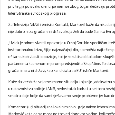
privilegija po svaku cijenu, pa nam se zbog toga i dešavaju pro
lider Stranke evropskog progresa.
Za Televiziju Nikšić i emisiju Kontakt, Marković kaže da nikada ni
nije dobro ni za građane ni državu koja želi da bude članica Evrop
„Uvijek je odnos vlasti i opozocije u Crnoj Gori bio specifičan i t
institucionalnu krizu, čiji je najznačajniji dio, sa možda najteži
oštar sukob vlasti i opozicije, koji je rezultirao blokadom skupš
parlamenta kaznenom mjerom predsjendika Skupštine. To dosada n
građanima, a ni državi, kao kandidiatu za EU“, ističe Marković.
Kaže da već duže vrijeme imamo situaciju koja nije „adekvatna 
u rukovodstvu policije i ANB, nedostatak kadra i u sektoru bezbj
smatra da je bolje da sami rješavamo svoje probleme jer kao dru
Komentarišući situaciju na lokalnim nivo , gdje nakon izbora im
Marković kaže da se mora poštovati dogovor većine „koji može biti 