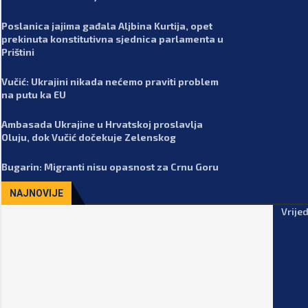
Poslanica jajima gađala Aljbina Kurtija, opet
prekinuta konstitutivna sjednica parlamenta u
Prištini
Vučić: Ukrajini nikada nećemo praviti problem
na putu ka EU
Ambasada Ukrajine u Hrvatskoj proslavlja
Oluju, dok Vučić dočekuje Zelenskog
Bugarin: Migranti nisu opasnost za Crnu Goru
NAJNOVIJE
Vrije