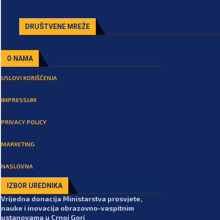
DRUŠTVENE MREŽE
O NAMA
USLOVI KORIŠĆENJA
IMPRESSUM
PRIVACY POLICY
MARKETING
NASLOVNA
IZBOR UREDNIKA
Vrijedna donacija Ministarstva prosvjete,
nauke i inovacija obrazovno-vaspitnim
ustanovama u Crnoj Gori