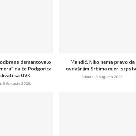
 odbrane demantovalo
Mandić: Niko nema pravo da
rmera” da će Podgorica
ovdašnjim Srbima mjeri srpst
đivati sa OVK
Subota, 8 Augusta 2026,
, 8 Augusta 2026,