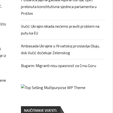
ć,
prekinuta konstitutivna sjednica parlamenta u
Prištini
 što
Vučić: Ukrajini nikada nećemo praviti problem na
putu ka EU
Ambasada Ukrajine u Hrvatskoj proslavlja Oluju,
i
dok Vučić dočekuje Zelenskog
e iz
Bugarin: Migranti nisu opasnost za Crnu Goru
jene
NAJČITANIJE VIJESTI: