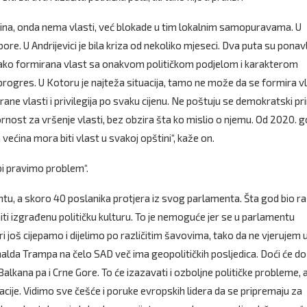
ina, onda nema vlasti, već blokade u tim lokalnim samopuravama. U
e. U Andrijevici je bila kriza od nekoliko mjeseci. Dva puta su ponavl
 onako formirana vlast sa onakvom političkom podjelom i karakterom
vi progres. U Kotoru je najteža situacija, tamo ne može da se formira vl
ane vlasti i privilegija po svaku cijenu. Ne poštuju se demokratski pri
rnost za vršenje vlasti, bez obzira šta ko mislio o njemu. Od 2020. 
ećina mora biti vlast u svakoj opštini“, kaže on.
bi pravimo problem“.
tu, a skoro 40 poslanika protjera iz svog parlamenta. Šta god bio r
ti izgrađenu političku kulturu. To je nemoguće jer se u parlamentu
i još cijepamo i dijelimo po različitim šavovima, tako da ne vjerujem u
lda Trampa na čelo SAD več ima geopolitičkih posljedica. Doći će do
lkana pa i Crne Gore. To će izazavati i ozboljne političke probleme, 
cije. Vidimo sve češće i poruke evropskih lidera da se pripremaju za