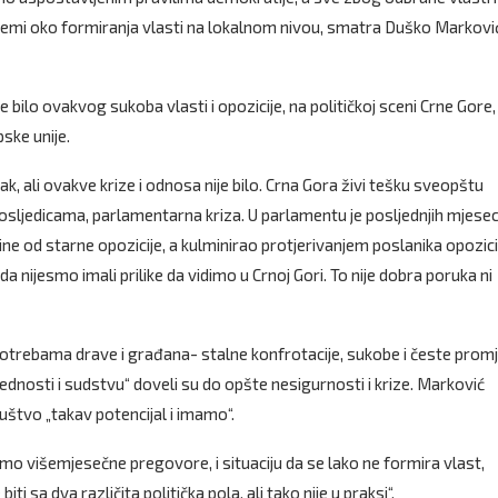
blemi oko formiranja vlasti na lokalnom nivou, smatra Duško Markovi
je bilo ovakvog sukoba vlasti i opozicije, na političkoj sceni Crne Gore,
ske unije.
ežak, ali ovakve krize i odnosa nije bilo. Crna Gora živi tešku sveopštu
m posljedicama, parlamentarna kriza. U parlamentu je posljednjih mjesec
tine od starne opozicije, a kulminirao protjerivanjem poslanika opozicij
ijesmo imali prilike da vidimo u Crnoj Gori. To nije dobra poruka ni
potrebama drave i građana- stalne konfrotacije, sukobe i česte prom
ednosti i sudstvu“ doveli su do opšte nesigurnosti i krize. Marković
štvo „takav potencijal i imamo“.
amo višemjesečne pregovore, i situaciju da se lako ne formira vlast,
sa dva različita politička pola, ali tako nije u praksi“.