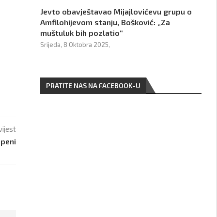
Jevto obavještavao Mijajlovićevu grupu o
Amfilohijevom stanju, Bošković: „Za
muštuluk bih pozlatio“
Srijeda, 8 Oktobra 2025,
PRATITE NAS NA FACEBOOK-U
vijest
epeni