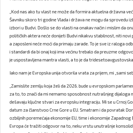
„Kod nas ako tu vlast ne može da formira aktuelna državna već
Šavniku skoro tri godine Vlada i država ne mogu da sprovedu izbor
izbori u Budvi. Došlo se do vlasti na onakav način i mislim da
političkih aktera neće donijeti Budvi nikakvu stabilnost, niti no
a zaposleni neće moći da primaju zarade. To je sve iz raloga odbr
i standardi da bi onaj koji ima većinu trebalo da preuzme odgovo
je uspostavljena mantra vlasti, a to je da tridesetoavgustovska v
Iako nam je Evropska unija otvorila vrata za prijem, mi „sami se
„Zamislite zemlju koja želi da 2026. bude u evropskom parlamen
za to, to znači da mi nemamo sposobnost nutrašnjeg dijaloga ni
dešavaju ključne stvari za evropsku integraciju. Mi se u Crnoj Gor
datum za članstvoo Crne Gore u EU. Smatram i da povratak Dona
ozbiljnih poremećaja ekonomije EU, time i ekonomije Zapadnog Ba
Evropa će tražiti odgovor na to, neku vrstu unutrašnje konsolida