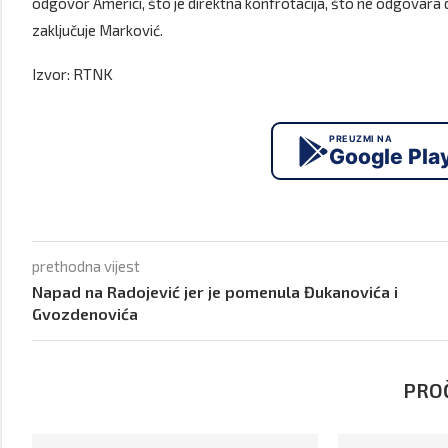
odgovor Americi, što je direktna konfrotacija, što ne odgova
zaključuje Marković.
Izvor: RTNK
PREUZMI NA
Google Pla
prethodna vijest
Napad na Radojević jer je pomenula Đukanovića i
Gvozdenovića
PROČ