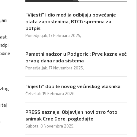
“Vijesti” i dio medija odbijaju povećanje
jani
plata zaposlenima, RTCG spremna za
potpis
Ponedjeljak, 17 Februara 2025,
ast,
ncipi
godine
Pametni nadzor u Podgorici: Prve kazne već
prvog dana rada sistema
Ponedjeljak, 17 Novembra 2025,
“Vijesti” dobile novog većinskog vlasnika
azlog
Četvrtak, 19 Februara 2026,
 taj
PRESS saznaje: Objavljen novi otro foto
snimak Crne Gore, pogledajte
a
Subota, 8 Novembra 2025,