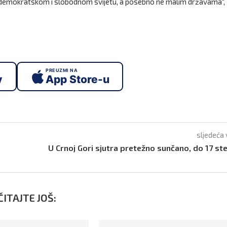
ra demokratskom i slobodnom svijetu, a posebno ne malim državama“,
PREUZMI NA
y
App Store-u
sljedeća 
U Crnoj Gori sjutra pretežno sunčano, do 17 st
ITAJTE JOŠ: