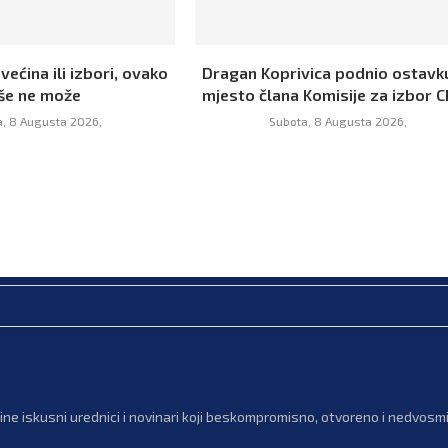
 većina ili izbori, ovako
Dragan Koprivica podnio ostavk
iše ne može
mjesto člana Komisije za izbor C
, 8 Augusta 2026,
Subota, 8 Augusta 2026,
ne iskusni urednici i novinari koji beskompromisno, otvoreno i nedvosmis