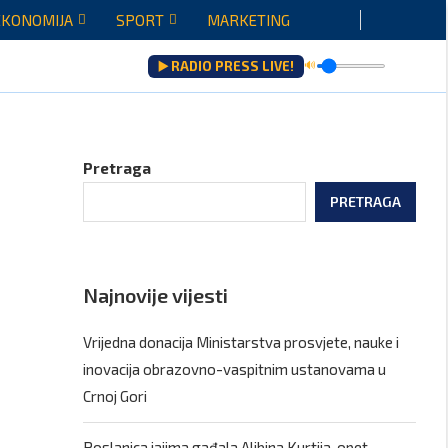
EKONOMIJA
SPORT
MARKETING
▶️ RADIO PRESS LIVE!
🔊
ju...
Pretraga
PRETRAGA
Najnovije vijesti
Vrijedna donacija Ministarstva prosvjete, nauke i
inovacija obrazovno-vaspitnim ustanovama u
Crnoj Gori
Poslanica jajima gađala Aljbina Kurtija, opet