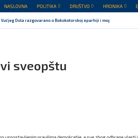
NASLOVNA
POLITIKA
DRUŠTVO
HRONIKA
 Vučjeg Dola razgovarano o Bokokotorskoj eparhiji i mogućem razrješen
ivi sveopštu
avno uspostavljenim pravilima demokratije, a sve zbog odbrane vlasti i