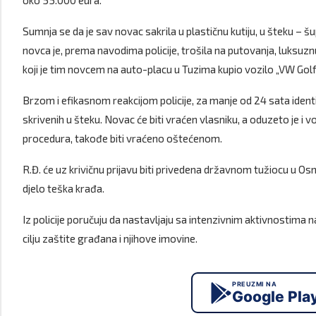
oko 55.000 eura.
Sumnja se da je sav novac sakrila u plastičnu kutiju, u šteku – š
novca je, prema navodima policije, trošila na putovanja, luksuz
koji je tim novcem na auto-placu u Tuzima kupio vozilo „VW Golf 
Brzom i efikasnom reakcijom policije, za manje od 24 sata iden
skrivenih u šteku. Novac će biti vraćen vlasniku, a oduzeto je i
procedura, takođe biti vraćeno oštećenom.
R.Đ. će uz krivičnu prijavu biti privedena državnom tužiocu u O
djelo teška krađa.
Iz policije poručuju da nastavljaju sa intenzivnim aktivnostima na
cilju zaštite građana i njihove imovine.
PREUZMI NA
Google Pla