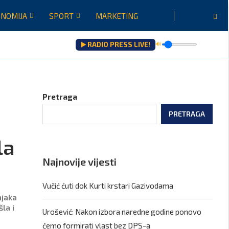
NOMIJA
SPORT
MARKETING
▶️ RADIO PRESS LIVE!
🔊
a
Pretraga
PRETRAGA
la
Najnovije vijesti
Vučić ćuti dok Kurti krstari Gazivodama
njaka
la i
Urošević: Nakon izbora naredne godine ponovo
ćemo formirati vlast bez DPS-a