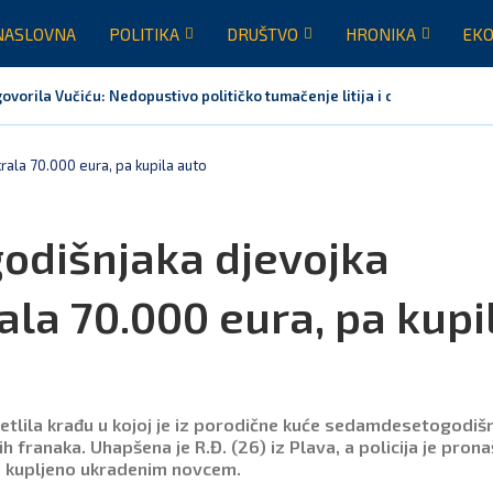
NASLOVNA
POLITIKA
DRUŠTVO
HRONIKA
EKO
vorila Vučiću: Nedopustivo političko tumačenje litija i crkvenih pitanj
ala 70.000 eura, pa kupila auto
odišnjaka djevojka
ala 70.000 eura, pa kupi
ijetlila krađu u kojoj je iz porodične kuće sedamdesetogodiš
 franaka. Uhapšena je R.Đ. (26) iz Plava, a policija je pronaš
o kupljeno ukradenim novcem.