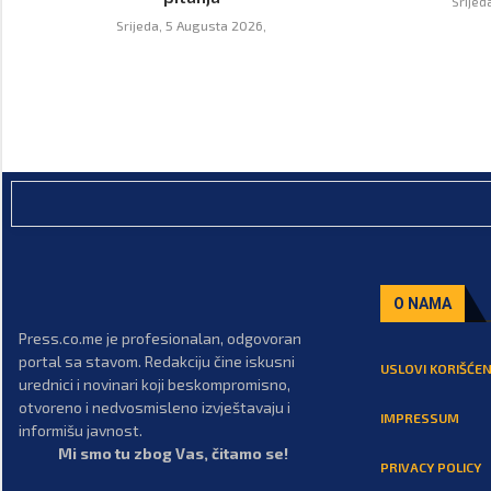
Srijed
Srijeda, 5 Augusta 2026,
O NAMA
Press.co.me je profesionalan, odgovoran
portal sa stavom. Redakciju čine iskusni
USLOVI KORIŠĆEN
urednici i novinari koji beskompromisno,
otvoreno i nedvosmisleno izvještavaju i
IMPRESSUM
informišu javnost.
Mi smo tu zbog Vas, čitamo se!
PRIVACY POLICY