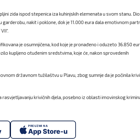
upljini zida ispod stepenica iza kuhinjskih elemenata u svom stanu. Dio
nu garderobu, nakit i poklone, dok je 11.000 eura dala emotivnom part
VII“.
tifikovana je osumnjičena, kod koje je pronađeno i oduzeto 36.850 eu
 vozilo kupljeno otuđenim sredstvima, koje će, nakon sprovedenih
snovnom državnom tužilaštvu u Plavu, zbog sumnje da je počinila kriv
 rasvjetljavanju krivičnih djela, posebno iz oblasti imovinskog krimina
PREUZMI NA
y
App Store-u