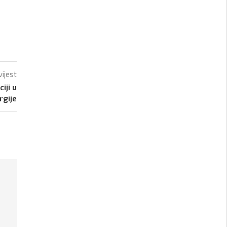
vijest
iji u
rgije