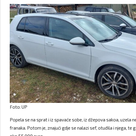
Foto: UP
Popela se na sprat i iz spavaće sobe, iz džepova sakoa, uzela ne
franaka. Potom je, znajući gdje se nalazi sef, otuđila i njega, te ga