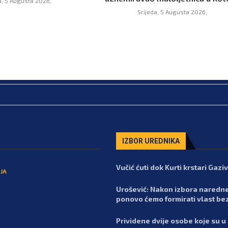
a, 5 Augusta 2026,
Srijeda, 5 Augusta 2026,
IZBOR UREDNIKA
Vučić ćuti dok Kurti krstari Gaz
JA
Urošević: Nakon izbora naredn
ponovo ćemo formirati vlast be
Prividene dvije osobe koje su u