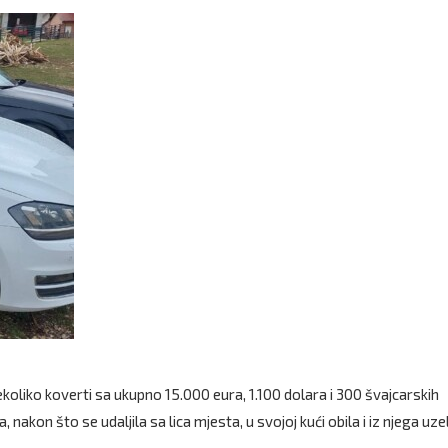
koliko koverti sa ukupno 15.000 eura, 1.100 dolara i 300 švajcarskih
, nakon što se udaljila sa lica mjesta, u svojoj kući obila i iz njega uze