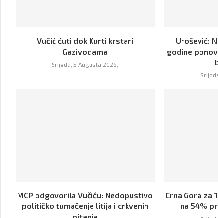
Vučić ćuti dok Kurti krstari
Urošević: 
Gazivodama
godine ponov
Srijeda, 5 Augusta 2026,
Srijed
MCP odgovorila Vučiću: Nedopustivo
Crna Gora za 
političko tumačenje litija i crkvenih
na 54% pr
pitanja