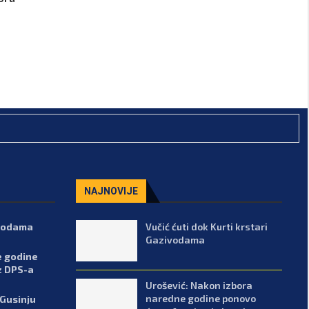
NAJNOVIJE
ivodama
Vučić ćuti dok Kurti krstari
Gazivodama
e godine
z DPS-a
Urošević: Nakon izbora
naredne godine ponovo
 Gusinju