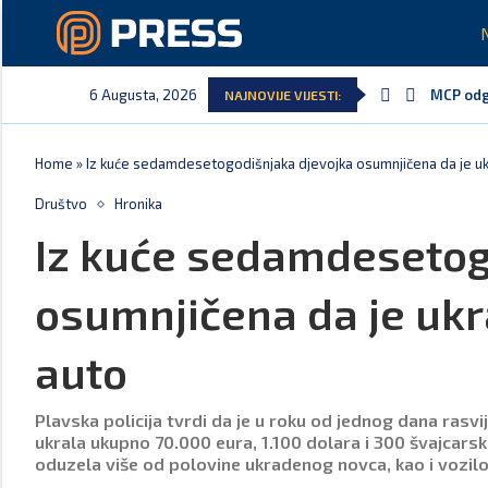
6 Augusta, 2026
MCP odgo
NAJNOVIJE VIJESTI:
Home
»
Iz kuće sedamdesetogodišnjaka djevojka osumnjičena da je ukr
Društvo
Hronika
Iz kuće sedamdesetog
osumnjičena da je ukr
auto
Plavska policija tvrdi da je u roku od jednog dana rasv
ukrala ukupno 70.000 eura, 1.100 dolara i 300 švajcarskih
oduzela više od polovine ukradenog novca, kao i vozil