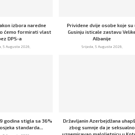
Nakon izbora naredne
Prividene dvije osobe koje su 
o ćemo formirati vlast
Gusinju isticale zastavu Velik
bez DPS-a
Albanije
a, 5 Augusta 2026,
Srijeda, 5 Augusta 2026,
19 godina stigla sa 36%
Državljanin Azerbejdžana uhap
osjeka standarda...
zbog sumnje da je seksualno
uznemiravao maloljetnicu u Kot