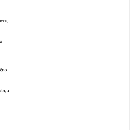
neru,
ra
ično
la, u