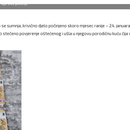
 Uprava policije
ko se sumnja, krivično djelo počinjeno skoro mjesec ranije – 24. januar
no stečeno povjerenje oštećenog i ušla u njegovu porodičnu kuću čija 