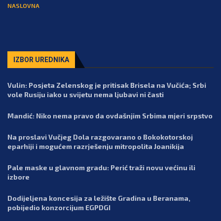
NASLOVNA
IZBOR UREDNIKA
Vulin: Posjeta Zelenskog je pritisak Brisela na Vučića; Srbi
vole Rusiju iako u svijetu nema ljubavi ni časti
Mandić: Niko nema pravo da ovdašnjim Srbima mjeri srpstvo
Na proslavi Vučjeg Dola razgovarano o Bokokotorskoj
eparhiji i mogućem razrješenju mitropolita Joanikija
Pale maske u glavnom gradu: Perić traži novu većinu ili
izbore
Dodijeljena koncesija za ležište Gradina u Beranama,
pobijedio konzorcijum EGPDGI