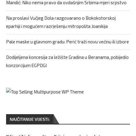
Mandić: Niko nema pravo da ovdašnjim Srbima mjeri srpstvo
Na proslavi Vučjeg Dola razgovarano o Bokokotorskoj
eparhiji i mogućem razrješenju mitropolita Joanikija
Pale maske u glavnom gradu: Perić traži novu većinu ili izbore
Dodijeljena koncesija za ležište Gradina u Beranama, pobijedio
konzorcijum EGPDGI
NAJČITANIJE VIJESTI: