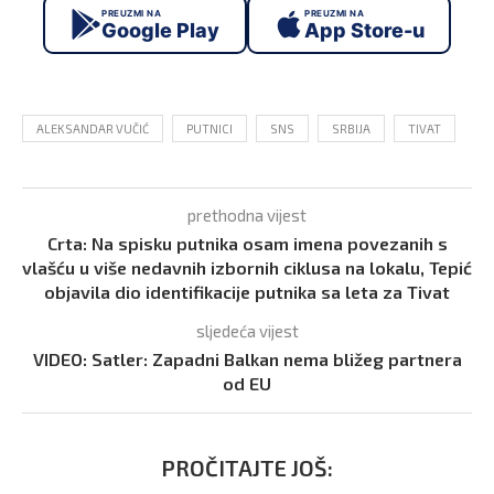
PREUZMI NA
PREUZMI NA
Google Play
App Store-u
ALEKSANDAR VUČIĆ
PUTNICI
SNS
SRBIJA
TIVAT
prethodna vijest
Crta: Na spisku putnika osam imena povezanih s
vlašću u više nedavnih izbornih ciklusa na lokalu, Tepić
objavila dio identifikacije putnika sa leta za Tivat
sljedeća vijest
VIDEO: Satler: Zapadni Balkan nema bližeg partnera
od EU
PROČITAJTE JOŠ: