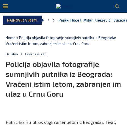
Pejak: Hoće li Milan Knežević i Vučića
NAJNOVIJE VIJESTI:
Spajić: Otvaramo vrata američkim inve
Serbian Times: Vučić podijelio crkvu u
Delegacija EU: Crna Gora nije dio inici
Potpisan ugovor za prvu fazu stambeno
Home
»
Policija objavila fotografije sumnjivih putnika iz Beograda:
Vraćeni istim letom, zabranjen im ulaz u Crnu Goru
Društvo
Udarne vijesti
Policija objavila fotografije
sumnjivih putnika iz Beograda:
Vraćeni istim letom, zabranjen im
ulaz u Crnu Goru
Putnici koji su jutros stigli čarter letom iz Beograda u Tivat,