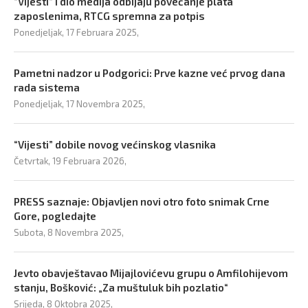
“Vijesti” i dio medija odbijaju povećanje plata
zaposlenima, RTCG spremna za potpis
Ponedjeljak, 17 Februara 2025,
Pametni nadzor u Podgorici: Prve kazne već prvog dana
rada sistema
Ponedjeljak, 17 Novembra 2025,
“Vijesti” dobile novog većinskog vlasnika
Četvrtak, 19 Februara 2026,
PRESS saznaje: Objavljen novi otro foto snimak Crne
Gore, pogledajte
Subota, 8 Novembra 2025,
Jevto obavještavao Mijajlovićevu grupu o Amfilohijevom
stanju, Bošković: „Za muštuluk bih pozlatio“
Srijeda, 8 Oktobra 2025,